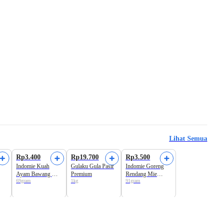
Lihat Semua
Rp3.400
Rp19.700
Rp3.500
Indomie Kuah
Gulaku Gula Pasir
Indomie Goreng
Ayam Bawang Mie
Premium
Rendang Mie
69gram
1kg
91gram
Instan
Instan