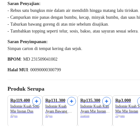
Saran Penyajian:
- Rebus satu bungkus mie dalam air mendidih hingga matang lalu tiriskan.
- Campurkan mie panas dengan bumbu, kecap, minyak bumbu, dan saus hi
- Taburkan bawang goreng di atas mie sebelum disajikan.
- Tambahkan topping seperti telur, sosis, bakso, atau sayuran sesuai selera.
Saran Penyimpanan:
Simpan carton di tempat kering dan sejuk.
BPOM
: MD 231509041002
Halal MUI
: 00090000300799
Produk Serupa
Rp119.400
Rp131.300
Rp135.300
Rp3.000
Indomie Kuah Soto
Indomie Kuah
Indomie Kuah Kari
Indomie Kuah S
Mie Instan Dus
Ayam Bawang Mie
Ayam Mie Instan
Mie Mie Instan
40pcs
40pcs
1carton
70gram
Instan Dus
Dus