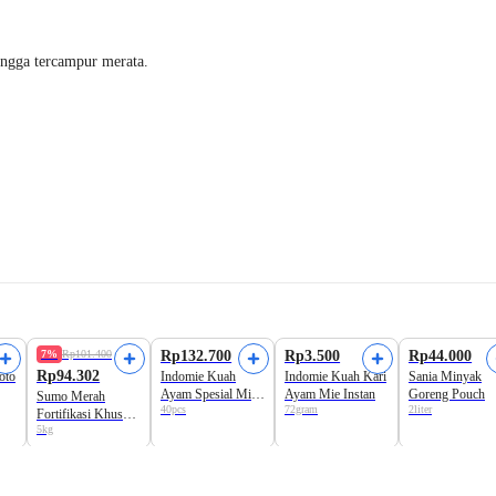
ngga tercampur merata.
Formula Baru!
7%
Rp101.400
Rp132.700
Rp3.500
Rp44.000
Rp94.302
oto
Indomie Kuah
Indomie Kuah Kari
Sania Minyak
Ayam Spesial Mie
Ayam Mie Instan
Goreng Pouch
Sumo Merah
40pcs
72gram
2liter
Instan Dus
Fortifikasi Khusus
5kg
Beras Premium