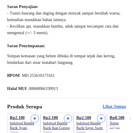
Saran Penyajian:
- Tumis bawang dan daging dengan minyak sampai berubah warna,
kemudian masukkan bahan lainnya.
- Kecilkan api, masukkan bumbu, aduk sampai tercampur rata dan
mengental (+/- 3 menit).
Saran Penyimpanan:
Simpan kemasan yang belum dibuka di tempat sejuk dan kering,
hindarkan dari sinar matahari langsung.
BPOM
: MD 255610173161
Halal MUI
: 00060066330913
Produk Serupa
Lihat Semua
Beli 2 Disc.12
Rp2.100
Rp2.100
Rp2.100
Rp8.500
Indofood Bumbu
Indofood Bumbu
Indofood Bumbu
Tempe
350gram
Racik Ayam
Racik Ikan Goreng
Racik Sayur Asem
26gram
20gram
33gram
Goreng