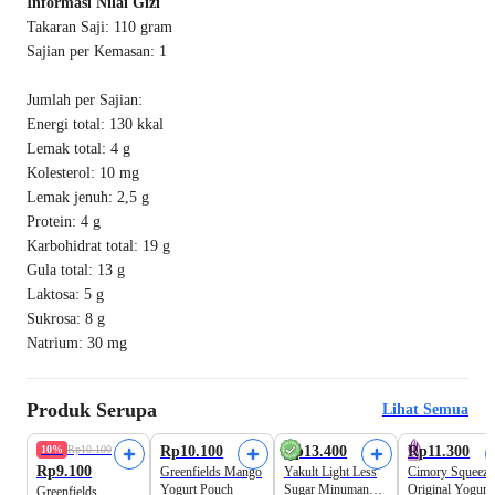
Informasi Nilai Gizi
Takaran Saji: 110 gram
Sajian per Kemasan: 1
Jumlah per Sajian:
Energi total: 130 kkal
Lemak total: 4 g
Kolesterol: 10 mg
Lemak jenuh: 2,5 g
Protein: 4 g
Karbohidrat total: 19 g
Gula total: 13 g
Laktosa: 5 g
Sukrosa: 8 g
Natrium: 30 mg
Produk Serupa
Lihat Semua
10%
Rp10.100
Rp10.100
Rp13.400
Rp11.300
Rp9.100
Greenfields Mango
Yakult Light Less
Cimory Squeeze
Yogurt Pouch
Sugar Minuman
Original Yogurt
Greenfields