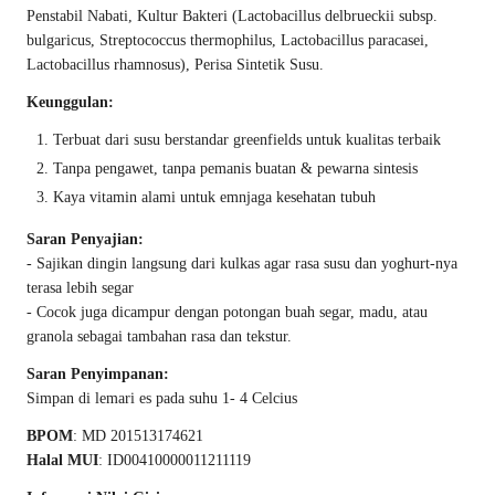
Penstabil Nabati, Kultur Bakteri (Lactobacillus delbrueckii subsp.
bulgaricus, Streptococcus thermophilus, Lactobacillus paracasei,
Lactobacillus rhamnosus), Perisa Sintetik Susu.
Keunggulan:
Terbuat dari susu berstandar greenfields untuk kualitas terbaik
Tanpa pengawet, tanpa pemanis buatan & pewarna sintesis
Kaya vitamin alami untuk emnjaga kesehatan tubuh
Saran Penyajian:
- Sajikan dingin langsung dari kulkas agar rasa susu dan yoghurt-nya
terasa lebih segar
- Cocok juga dicampur dengan potongan buah segar, madu, atau
granola sebagai tambahan rasa dan tekstur.
Saran Penyimpanan:
Simpan di lemari es pada suhu 1- 4 Celcius
BPOM
: MD 201513174621
Halal MUI
: ID00410000011211119