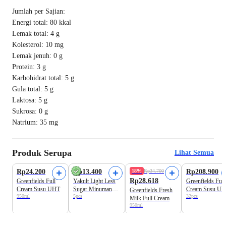
Jumlah per Sajian:
Energi total: 80 kkal
Lemak total: 4 g
Kolesterol: 10 mg
Lemak jenuh: 0 g
Protein: 3 g
Karbohidrat total: 5 g
Gula total: 5 g
Laktosa: 5 g
Sukrosa: 0 g
Natrium: 35 mg
Produk Serupa
Lihat Semua
Rp24.200
Rp13.400
18%
Rp34.700
Rp208.900
Rp28.618
Greenfields Full
Yakult Light Less
Greenfields Full
Cream Susu UHT
Sugar Minuman
Cream Susu U
Greenfields Fresh
950ml
5pcs
32pcs
Probiotik
200 ml
Milk Full Cream
950ml