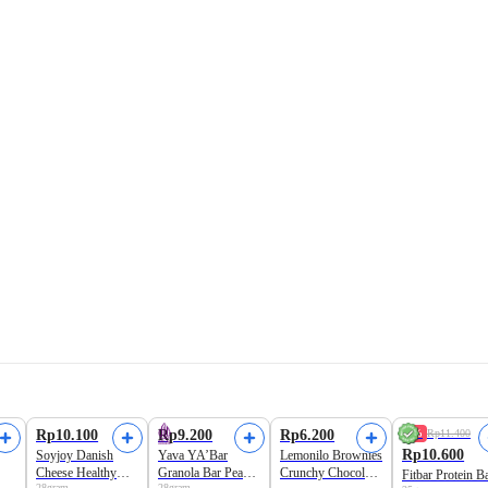
Rp10.100
Rp9.200
Rp6.200
7%
Rp11.400
Rp10.600
Soyjoy Danish
Yava YA’Bar
Lemonilo Brownies
Cheese Healthy
Granola Bar Peanut
Crunchy Chocolate
Fitbar Protein B
28gram
28gram