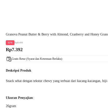
Granova Peanut Butter & Berry with Almond, Cranberry and Honey Gran
Rp8.400
12%
Rp7.392
Gratis Retur (Syarat dan Ketentuan Berlaku)
Deskripsi Produk
Snack sehat dengan tekstur chewy yang terbuat dari kacang-kacangan, biji
Ukuran Penyajian
:
26gram