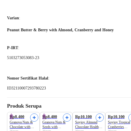
Varian
:
Peanut Butter & Berry with Almond, Cranberry and Honey
P-IRT
:
5103273053083-23
Nomor Sertifikat Halal
:
ID32110007293780223
Produk Serupa
Rp8.400
Rp8.400
Rp10.100
Rp10.100
Granova Nuts &
Granova Nuts &
Soyjoy Almond
Soyjoy Tropical
Chocolate with
Seeds with
Chocolate Healthy
Cranberries
26gram
26gram
30gram
30gram