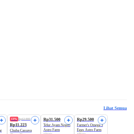
Lihat Semua
Harga Terbaik
13%
Rp12.900
Rp31.500
Rp29.500
Rp11.223
Telur Ayam Negeri
Farmer's Omega 3
Astro Farm
Eggs Astro Farm
ar
Chuba Cassava
15butir
10butir