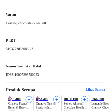
Varian
:
Cashew, chocolate & sea salt
P-IRT
:
5103273053083-23
Nomor Sertifikat Halal
:
ID32110007293780223
Produk Serupa
Lihat Semua
Rp8.400
Rp8.400
Rp10.100
Rp6.200
Granova Peanut
Granova Nuts &
Soyjoy Almond
Lemonilo Brown
Butter & Berry
Seeds with
Chocolate Healthy
Crunchy Chocol
26gram
26gram
30gram