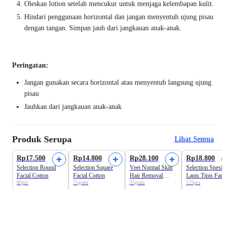
Oleskan lotion setelah mencukur untuk menjaga kelembapan kulit.
Hindari penggunaan horizontal dan jangan menyentuh ujung pisau
dengan tangan. Simpan jauh dari jangkauan anak-anak.
Peringatan:
Jangan gunakan secara horizontal atau menyentuh langsung ujung
pisau
Jauhkan dari jangkauan anak-anak
Produk Serupa
Lihat Semua
Best Seller
Best Seller
Rp17.500
Rp14.800
Rp28.100
Rp18.800
Selection Round
Selection Square
Veet Normal Skin
Selection Spesia
Facial Cotton
Facial Cotton
Hair Removal
Lapis Tipis Faci
80pcs
75gram
25gram
175pcs
Cream
Cotton