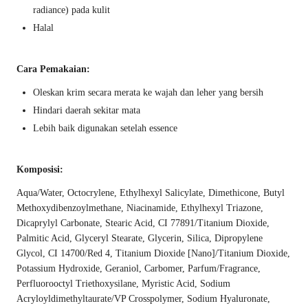
radiance) pada kulit
Halal
Cara Pemakaian:
Oleskan krim secara merata ke wajah dan leher yang bersih
Hindari daerah sekitar mata
Lebih baik digunakan setelah essence
Komposisi:
Aqua/Water, Octocrylene, Ethylhexyl Salicylate, Dimethicone, Butyl
Methoxydibenzoylmethane, Niacinamide, Ethylhexyl Triazone,
Dicaprylyl Carbonate, Stearic Acid, CI 77891/Titanium Dioxide,
Palmitic Acid, Glyceryl Stearate, Glycerin, Silica, Dipropylene
Glycol, CI 14700/Red 4, Titanium Dioxide [Nano]/Titanium Dioxide,
Potassium Hydroxide, Geraniol, Carbomer, Parfum/Fragrance,
Perfluorooctyl Triethoxysilane, Myristic Acid, Sodium
Acryloyldimethyltaurate/VP Crosspolymer, Sodium Hyaluronate,