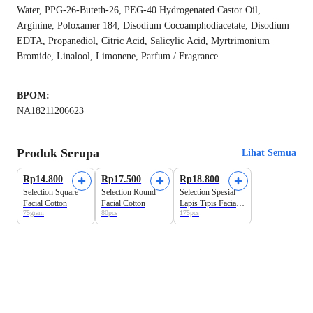
Water, PPG‑26‑Buteth‑26, PEG‑40 Hydrogenated Castor Oil,
Arginine, Poloxamer 184, Disodium Cocoamphodiacetate, Disodium
EDTA, Propanediol, Citric Acid, Salicylic Acid, Myrtrimonium
Bromide, Linalool, Limonene, Parfum / Fragrance
BPOM:
NA18211206623
Produk Serupa
Lihat Semua
Best Seller
Best Seller
Rp14.800
Rp17.500
Rp18.800
Selection Square
Selection Round
Selection Spesial
Facial Cotton
Facial Cotton
Lapis Tipis Facial
75gram
80pcs
175pcs
Cotton