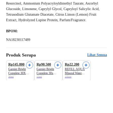
Resorcinol, Ammonium Polyacryloyldimethyl Taurate, Ascorbyl
Glucoside, Limonene, Caprylyl Glycol, Capryloyl Salicylic Acid,
Tetrasodium Glutamate Diacetate, Citrus Limon (Lemon) Fruit
Extract, Hydrolyzed Lupine Protein, Parfum/Fragrance.
BPOM:
NA18230117489
Produk Serupa
Lihat Semua
Harga Terbaik
Rp145.800
Rp90.500
Rp22.200
Garnier Bright
Garnier Bright
REFILL AQUA
Complete 30X
Complete 30x
Mineral Water
30ml
15ml
19liter
Vitamin C Booster
Vitamin C Booster
Galon
Serum Wajah
Serum Wajah