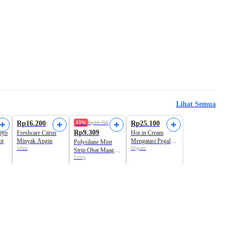
Lihat Semua
Rp16.200
13%
Rp10.700
Rp25.100
Rp9.309
oyo
Freshcare Citrus
Hot in Cream
ot
Minyak Angin
Mengatasi Pegal
Polysilane Mint
10ml
60gram
dan Nyeri Otot
Strip Obat Maag
1strip
dan Kembung