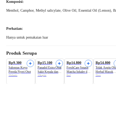
Komposisi:
Menthol, Camphor, Methyl salicylate, Olive Oil, Essential Oil (Lemon), B
Perhatian:
Hanya untuk pemakaian luar
Produk Serupa
Rp9.300
Rp15.100
Rp14.800
Rp54.800
Salonpas Koyo
Panadol Extra Obat
FreshCare Smash
Tolak Angin Ob
Pereda Nyeri Otot
Sakit Kepala dan
Matcha Inhaler dan
Herbal Masuk
10sheets
10kaplet
8ml
1box
Nyeri Strip
Minyak Angin
Angin 12 sachet