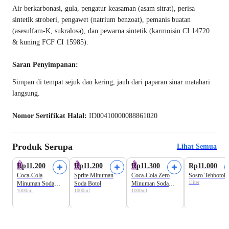
Air berkarbonasi, gula, pengatur keasaman (asam sitrat), perisa
sintetik stroberi, pengawet (natrium benzoat), pemanis buatan
(asesulfam-K, sukralosa), dan pewarna sintetik (karmoisin CI 14720
& kuning FCF CI 15985).
Saran Penyimpanan:
Simpan di tempat sejuk dan kering, jauh dari paparan sinar matahari
langsung.
Nomor Sertifikat Halal:
ID00410000088861020
Produk Serupa
Lihat Semua
Rp11.200
Rp11.200
Rp11.300
Rp11.000
Coca-Cola
Sprite Minuman
Coca-Cola Zero
Sosro Tehbotol
1liter
Minuman Soda
Soda Botol
Minuman Soda
1000ml
1000ml
1000ml
Botol
Botol