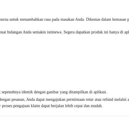
purna untuk menambahkan rasa pada masakan Anda. Dikemas dalam kemasan prakt
at hidangan Anda semakin istimewa. Segera dapatkan produk ini hanya di apl
k sepenuhnya identik dengan gambar yang ditampilkan di aplikasi.
i dengan pesanan, Anda dapat mengajukan permintaan retur atau refund melalui
 proses pengajuan klaim dapat berjalan lebih cepat dan mudah.
Produk Favorit
Produk Favorit
Beli 2 Disc.1%