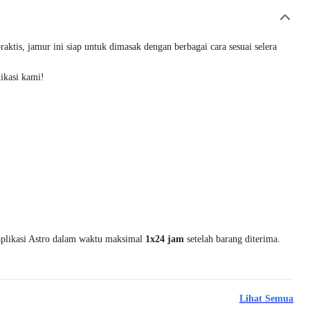
is, jamur ini siap untuk dimasak dengan berbagai cara sesuai selera
ikasi kami!
 aplikasi Astro dalam waktu maksimal
1x24 jam
setelah barang diterima.
Lihat Semua
Beli 2 Disc.12%
Produk Favorit