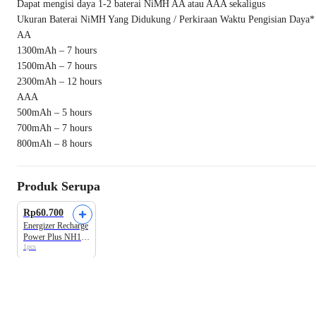
Dapat mengisi daya 1-2 baterai NiMH AA atau AAA sekaligus
Ukuran Baterai NiMH Yang Didukung / Perkiraan Waktu Pengisian Daya*
AA
1300mAh – 7 hours
1500mAh – 7 hours
2300mAh – 12 hours
AAA
500mAh – 5 hours
700mAh – 7 hours
800mAh – 8 hours
Produk Serupa
Rp60.700
Energizer Recharge
Power Plus NH12
1pcs
Baterai AAA Isi
Ulang