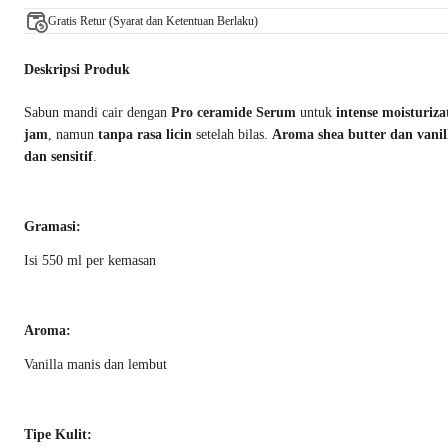
Gratis Retur (Syarat dan Ketentuan Berlaku)
Deskripsi Produk
Sabun mandi cair dengan
Pro ceramide Serum
untuk
intense moisturiza
jam
, namun
tanpa rasa licin
setelah bilas.
Aroma shea butter dan vanil
dan sensitif
.
Gramasi:
Isi 550 ml per kemasan
Aroma:
Vanilla manis dan lembut
Tipe Kulit: