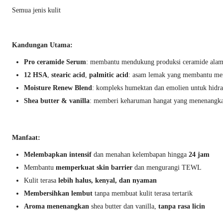
Semua jenis kulit
Kandungan Utama:
Pro ceramide Serum
: membantu mendukung produksi ceramide alami
12 HSA
,
stearic acid
,
palmitic acid
: asam lemak yang membantu menj
Moisture Renew Blend
: kompleks humektan dan emolien untuk hidr
Shea butter & vanilla
: memberi keharuman hangat yang menenangk
Manfaat:
Melembapkan intensif
dan menahan kelembapan hingga
24 jam
Membantu
memperkuat skin barrier
dan mengurangi TEWL
Kulit terasa
lebih halus, kenyal, dan nyaman
Membersihkan lembut
tanpa membuat kulit terasa tertarik
Aroma menenangkan
shea butter dan vanilla,
tanpa rasa licin