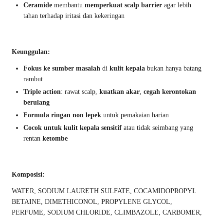
Ceramide
membantu
memperkuat scalp barrier
agar lebih
tahan terhadap iritasi dan kekeringan
Keunggulan:
Fokus ke sumber masalah
di
kulit kepala
bukan hanya batang
rambut
Triple action
: rawat scalp,
kuatkan akar
,
cegah kerontokan
berulang
Formula ringan non lepek
untuk pemakaian harian
Cocok untuk kulit kepala sensitif
atau tidak seimbang yang
rentan
ketombe
Komposisi:
WATER, SODIUM LAURETH SULFATE, COCAMIDOPROPYL
BETAINE, DIMETHICONOL, PROPYLENE GLYCOL,
PERFUME, SODIUM CHLORIDE, CLIMBAZOLE, CARBOMER,