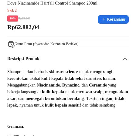
Dove Niacinamide Hairfall Control Shampoo 290ml
Stok 2
Rp69.200
10%
Keranjang
Rp62.882,04
Gratis Retur (Syarat dan Ketentuan Berlaku)
Deskripsi Produk
Shampo harian berbasis
skincare science
untuk
mengurangi
kerontokan
akibat
kulit kepala tidak sehat
dan
stres harian
.
Menggabungkan
Niacinamide
,
Dynazinc
, dan
Ceramide
yang
bekerja langsung di
kulit kepala
untuk
merawat scalp
,
menguatkan
akar
, dan
mencegah kerontokan berulang
. Tekstur
ringan
,
tidak
lepek
, nyaman untuk
kulit kepala sensitif
dan tidak seimbang.
Gramasi: