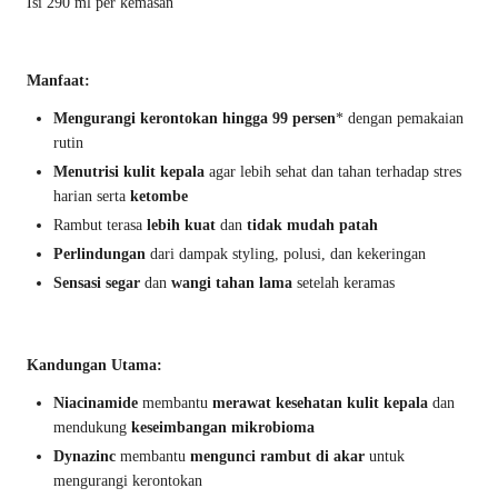
Isi 290 ml per kemasan
Manfaat:
Mengurangi kerontokan hingga 99 persen
* dengan pemakaian
rutin
Menutrisi kulit kepala
agar lebih sehat dan tahan terhadap stres
harian serta
ketombe
Rambut terasa
lebih kuat
dan
tidak mudah patah
Perlindungan
dari dampak styling, polusi, dan kekeringan
Sensasi segar
dan
wangi tahan lama
setelah keramas
Kandungan Utama:
Niacinamide
membantu
merawat kesehatan kulit kepala
dan
mendukung
keseimbangan mikrobioma
Dynazinc
membantu
mengunci rambut di akar
untuk
mengurangi kerontokan