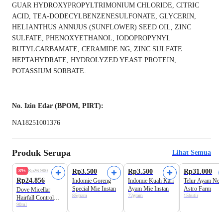
GUAR HYDROXYPROPYLTRIMONIUM CHLORIDE, CITRIC
ACID, TEA-DODECYLBENZENESULFONATE, GLYCERIN,
HELIANTHUS ANNUUS (SUNFLOWER) SEED OIL, ZINC
SULFATE, PHENOXYETHANOL, IODOPROPYNYL
BUTYLCARBAMATE, CERAMIDE NG, ZINC SULFATE
HEPTAHYDRATE, HYDROLYZED YEAST PROTEIN,
POTASSIUM SORBATE.
No. Izin Edar (BPOM, PIRT):
NA18251001376
Produk Serupa
Lihat Semua
Tersedia Size Lain
8%
Rp26.900
Rp3.500
Rp3.500
Rp31.000
Rp24.856
Indomie Goreng
Indomie Kuah Kari
Telur Ayam Neg
Special Mie Instan
Ayam Mie Instan
Astro Farm
Dove Micellar
85gram
72gram
15butir
Hairfall Control
90ml
Conditioner