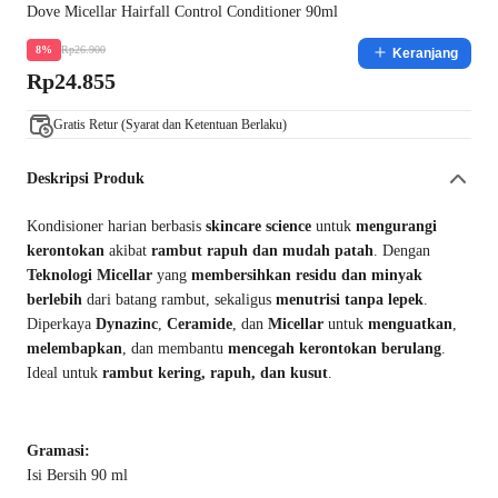
Dove Micellar Hairfall Control Conditioner 90ml
Rp26.900
8%
Keranjang
Rp24.855
Gratis Retur (Syarat dan Ketentuan Berlaku)
Deskripsi Produk
Kondisioner harian berbasis
skincare science
untuk
mengurangi
kerontokan
akibat
rambut rapuh dan mudah patah
. Dengan
Teknologi Micellar
yang
membersihkan residu dan minyak
berlebih
dari batang rambut, sekaligus
menutrisi tanpa lepek
.
Diperkaya
Dynazinc
,
Ceramide
, dan
Micellar
untuk
menguatkan
,
melembapkan
, dan membantu
mencegah kerontokan berulang
.
Ideal untuk
rambut kering, rapuh, dan kusut
.
Gramasi:
Isi Bersih 90 ml