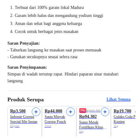
Terbuat dari 100% garam lokal Madura
Garam lebih halus dan mengandung yodium tinggi
Aman dan sehat bagi anggota keluarga
Cocok untuk berbagai jenis masakan
Saran Penyajian:
- Taburkan langsung ke masakan saat proses memasak
- Gunakan secukupnya sesuai selera rasa
Saran Penyimpanan:
Simpan di wadah tertutup rapat. Hindari paparan sinar matahari
langsung
Produk Serupa
Lihat Semua
Formula Baru!
Rp3.500
Rp44.000
7%
Rp101.400
Rp19.700
Rp94.302
Indomie Goreng
Sania Minyak
Gulaku Gula Pas
Special Mie Instan
Goreng Pouch
Kuning
Sumo Merah
85gram
2liter
1kg
Fortifikasi Khusus
5kg
Beras Premium