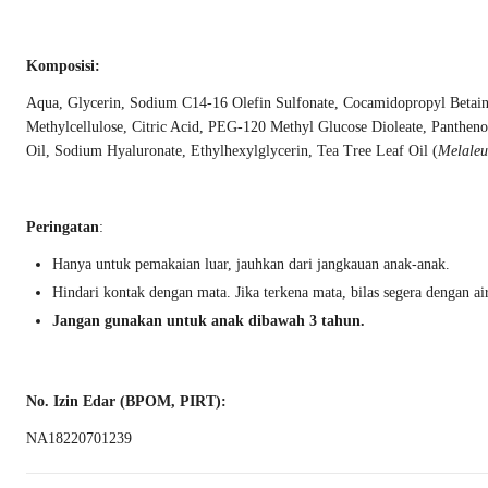
Komposisi:
Aqua, Glycerin, Sodium C14-16 Olefin Sulfonate, Cocamidopropyl Betain
Methylcellulose, Citric Acid, PEG-120 Methyl Glucose Dioleate, Pant
Oil, Sodium Hyaluronate, Ethylhexylglycerin, Tea Tree Leaf Oil (
Melaleu
Peringatan
:
Hanya untuk pemakaian luar, jauhkan dari jangkauan anak-anak.
Hindari kontak dengan mata. Jika terkena mata, bilas segera dengan air
Jangan gunakan untuk anak dibawah 3 tahun.
No. Izin Edar (BPOM, PIRT):
NA18220701239