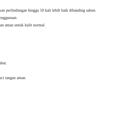
kan perlindungan hingga 10 kali lebih baik dibanding sabun.
penggunaan.
n aman untuk kulit normal.
mbut.
cuci tangan aman.