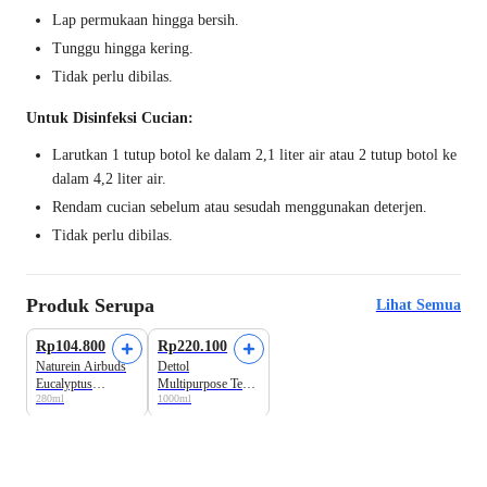
Lap permukaan hingga bersih.
Tunggu hingga kering.
Tidak perlu dibilas.
Untuk Disinfeksi Cucian:
Larutkan 1 tutup botol ke dalam 2,1 liter air atau 2 tutup botol ke
dalam 4,2 liter air.
Rendam cucian sebelum atau sesudah menggunakan deterjen.
Tidak perlu dibilas.
Produk Serupa
Lihat Semua
Rp104.800
Rp220.100
Naturein Airbuds
Dettol
Eucalyptus
Multipurpose Tea
280ml
1000ml
Disinfectant Spray
& Citrus
Disinfectant Liquid