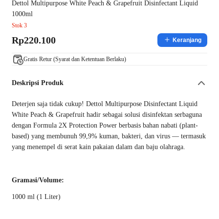
Dettol Multipurpose White Peach & Grapefruit Disinfectant Liquid
1000ml
Stok 3
Rp220.100
Keranjang
Gratis Retur (Syarat dan Ketentuan Berlaku)
Deskripsi Produk
Deterjen saja tidak cukup! Dettol Multipurpose Disinfectant Liquid
White Peach & Grapefruit hadir sebagai solusi disinfektan serbaguna
dengan Formula 2X Protection Power berbasis bahan nabati (plant-
based) yang membunuh 99,9% kuman, bakteri, dan virus — termasuk
yang menempel di serat kain pakaian dalam dan baju olahraga.
Gramasi/Volume:
1000 ml (1 Liter)