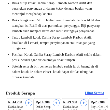
Buka tutup kotak Dahlia Serap Lembab Karbon Aktif dan
pasangkan penyangga di dalam kotak dengan bagian yang
menonjol menghadap ke atas
Buka bungkusan Refill Dahlia Serap Lembab Karbon Aktif dan
tuangkan isi Refill di atas permukaan penyangga. Biji penyerap
lembab akan menjadi keras dan larut seiringnya penyerapan.
Tutup kembali kotak Dahlia Serap Lembab Karbon Aktif,
letakkan di Lemari, tempat penyimpanan atau ruangan yang
diinginkan.
Pastikan Kotak Dahlia Serap Lembab Karbon Aktif selalu dalam
posisi berdiri agar air dalamnya tidak tumpah
Setelah seluruh biji penyerap lembab sudah larut, buang air di
dalam kotak ke dalam closet. kotak dapat dibilas ulang dan
dipakai kembali.
Produk Serupa
Lihat Semua
Rp14.200
Rp14.200
Rp29.900
Rp23.300
Dahlia Serap
Dahlia Serap
Dahlia Serap
Buy 1 Get 1 Nic