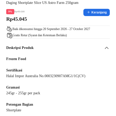
Daging Shortplate Slice US Astro Farm 250gram
Rp49.500
9%
Keranjang
Rp45.045
Baik dikonsumsi hingga 20 September 2026 - 27 October 2027
Gratis Retur (Syarat dan Ketentuan Berlaku)
Deskripsi Produk
Frozen Food
Sertifikasi
Halal Impor Australia No.0003230907AMG1/1C(CV)
Gramasi
245gr - 255gr per pack
Potongan Bagian
Shortplate