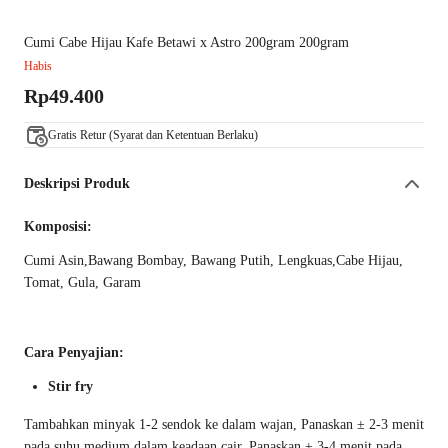
Cumi Cabe Hijau Kafe Betawi x Astro 200gram 200gram
Habis
Rp49.400
Gratis Retur (Syarat dan Ketentuan Berlaku)
Deskripsi Produk
Komposisi:
Cumi Asin,Bawang Bombay, Bawang Putih, Lengkuas,Cabe Hijau,
Tomat, Gula, Garam
Cara Penyajian:
Stir fry
Tambahkan minyak 1-2 sendok ke dalam wajan, Panaskan ± 2-3 menit
pada suhu medium dalam keadaan cair, Panaskan ± 3-4 menit pada