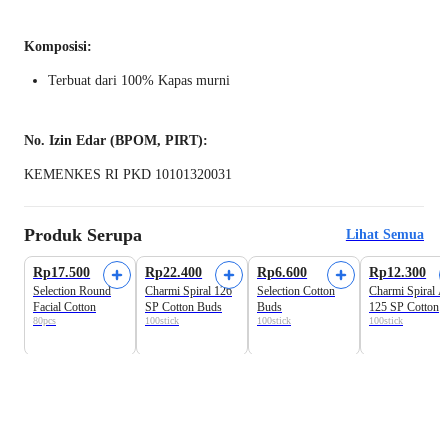
Komposisi:
Terbuat dari 100% Kapas murni
No. Izin Edar (BPOM, PIRT):
KEMENKES RI PKD 10101320031
Produk Serupa
Lihat Semua
Best Seller
Rp17.500
Rp22.400
Rp6.600
Rp12.300
Selection Round
Charmi Spiral 126
Selection Cotton
Charmi Spiral Ar
Facial Cotton
SP Cotton Buds
Buds
125 SP Cotton
80pcs
100stick
100stick
100stick
Buds