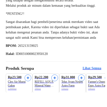
yang didapat dengan mengkonsumsi secara teratur.
Melalui produk air minum dalam kemasan yang berkualitas tinggi.
*PENTING!!
Sangat disarankan bagi pembeli/penerima untuk merekam video saat
pembukaan paket, Karena video ini diperlukan sebagai bukti saat Ada
keluhan mengenai pesanan anda. Tanpa adanya bukti video ini, akan
sangat sulit untuk Kami bisa memperoses keluhan/permintaan anda
BPOM:
265213159025
Halal:
ID00310000023950120
Produk Serupa
Lihat Semua
Harga Terbaik
Harga Terbaik
Rp23.500
Rp22.200
Rp31.000
Rp29.500
Cleo Air Murni
REFILL AQUA
Telur Ayam Negeri
Farmer's Omega
Galon
Mineral Water
Astro Farm
Eggs Astro Far
12800ml
19liter
15butir
10butir
Galon