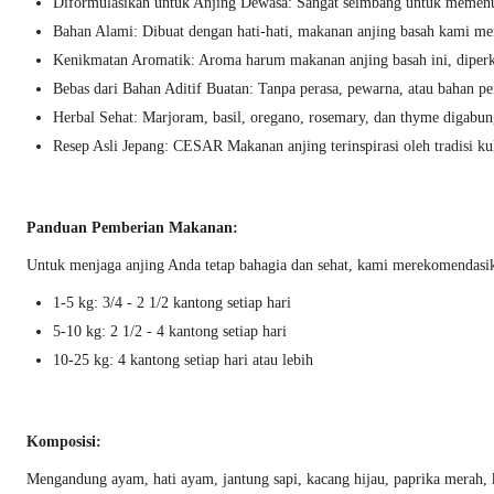
Diformulasikan untuk Anjing Dewasa: Sangat seimbang untuk memenuhi 
Bahan Alami: Dibuat dengan hati-hati, makanan anjing basah kami m
Kenikmatan Aromatik: Aroma harum makanan anjing basah ini, diperk
Bebas dari Bahan Aditif Buatan: Tanpa perasa, pewarna, atau bahan 
Herbal Sehat: Marjoram, basil, oregano, rosemary, dan thyme digabu
Resep Asli Jepang: CESAR Makanan anjing terinspirasi oleh tradisi ku
Panduan Pemberian Makanan:
Untuk menjaga anjing Anda tetap bahagia dan sehat, kami merekomendasika
1-5 kg: 3/4 - 2 1/2 kantong setiap hari
5-10 kg: 2 1/2 - 4 kantong setiap hari
10-25 kg: 4 kantong setiap hari atau lebih
Komposisi:
Mengandung ayam, hati ayam, jantung sapi, kacang hijau, paprika merah,