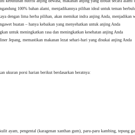
kebutuhan nutrisi anjing dewasa, makanan anjing yang dibuat secara alami in
engandung 100% bahan alami, menjadikannya pilihan ideal untuk teman berbul
aya dengan lima herba pilihan, akan memikat indra anjing Anda, menjadikan
pengawet buatan – hanya kebaikan yang menyehatkan untuk anjing Anda
ngkan untuk meningkatkan rasa dan meningkatkan kesehatan anjing Anda
liner Jepang, memastikan makanan lezat sehari-hari yang disukai anjing Anda
n ukuran porsi harian berikut berdasarkan beratnya:
 kulit ayam, pengental (karagenan xanthan gum), paru-paru kambing, tepung 