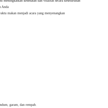
i meningkatkan kesehatan dan vitalitas secara keseluruhan
u Anda
 waktu makan menjadi acara yang menyenangkan
gandum, garam, dan rempah.