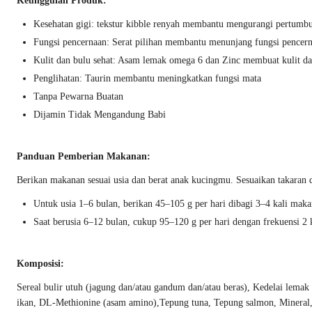
Keunggulan Produk:
Kesehatan gigi: tekstur kibble renyah membantu mengurangi pertumb
Fungsi pencernaan: Serat pilihan membantu menunjang fungsi pencer
Kulit dan bulu sehat: Asam lemak omega 6 dan Zinc membuat kulit da
Penglihatan: Taurin membantu meningkatkan fungsi mata
Tanpa Pewarna Buatan
Dijamin Tidak Mengandung Babi
Panduan Pemberian Makanan:
Berikan makanan sesuai usia dan berat anak kucingmu. Sesuaikan takaran 
Untuk usia 1–6 bulan, berikan 45–105 g per hari dibagi 3–4 kali mak
Saat berusia 6–12 bulan, cukup 95–120 g per hari dengan frekuensi 2
Komposisi:
Sereal bulir utuh (jagung dan/atau gandum dan/atau beras), Kedelai lem
ikan, DL-Methionine (asam amino),Tepung tuna, Tepung salmon, Mineral,