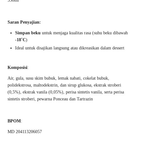
350ml
Saran Penyajian:
Simpan beku
untuk menjaga kualitas rasa (suhu beku dibawah
-18˚C
)
Ideal untuk disajikan langsung atau dikreasikan dalam dessert
Komposisi
:
Air, gula, susu skim bubuk, lemak nabati, cokelat bubuk,
polidekstrosa, maltodekstrin, dan sirup glukosa, ekstrak stroberi
(0,5%), ekstrak vanila (0,05%), perisa sintetis vanila, serta perisa
sintetis stroberi, pewarna Ponceau dan Tartrazin
BPOM
:
MD 204113206057