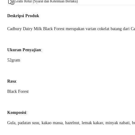
Gratis Retur (Syarat dan Ketentuan Berlaku)
Deskripsi Produk
Cadbury Dairy Milk Black Forest merupakan varian cokelat batang dari Cad
Ukuran Penyajian
:
52gram
Rasa
:
Black Forest
Komposisi
:
Gula, padatan susu, kakao massa, hazelnut, lemak kakao, minyak nabati, b