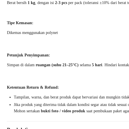
Berat bersih
1 kg
, dengan isi
2-3 pcs
per pack (toleransi ±10% dari berat 
Tipe Kemasan:
Dikemas menggunakan polynet
Petunjuk Penyimpanan:
Simpan di dalam
ruangan (suhu 21–25°C)
selama
5 hari
. Hindari konta
Ketentuan Return & Refund:
Tampilan, warna, dan berat produk dapat bervariasi dan mungkin tida
Jika produk yang diterima tidak dalam kondisi segar atau tidak sesua
Mohon sertakan
bukti foto / video produk
saat pembukaan paket agar