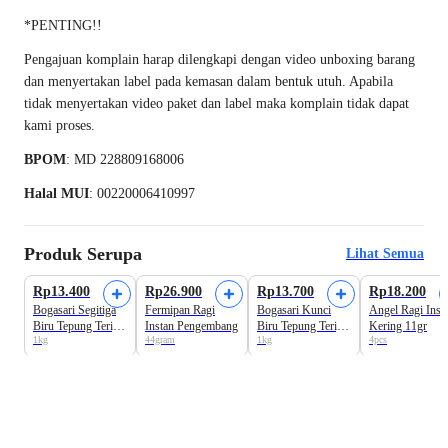
*PENTING!!
Pengajuan komplain harap dilengkapi dengan video unboxing barang
dan menyertakan label pada kemasan dalam bentuk utuh. Apabila
tidak menyertakan video paket dan label maka komplain tidak dapat
kami proses.
BPOM
: MD 228809168006
Halal MUI
: 00220006410997
Produk Serupa
Lihat Semua
Rp13.400
Rp26.900
Rp13.700
Rp18.200
Bogasari Segitiga
Fermipan Ragi
Bogasari Kunci
Angel Ragi Inst
Biru Tepung Terigu
Instan Pengembang
Biru Tepung Terigu
Kering 11gr
1kg
44gram
1kg
4pcs
Protein Sedang
Premium Protein
Rendah