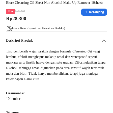
Biore Cleansing Oil Sheet Non Alcohol Make Up Remover 10sheets
Rp31.700
11%
Keranjang
Rp28.300
Gratis Retur (Syarat dan Ketentuan Berlaku)
Deskripsi Produk
Tisu pembersih wajah praktis dengan formula
Cleansing Oil
yang
lembut, efektif menghapus makeup tebal dan waterproof seperti
maskara serta lipstik hanya dengan satu usapan. Diformulasikan tanpa
alkohol, sehingga aman digunakan pada area sensitif wajah termasuk
mata dan bibir. Tidak hanya membersihkan, tetapi juga menjaga
kelembapan alami kulit.
Gramasi/Isi:
10 lembar
Tekstur: