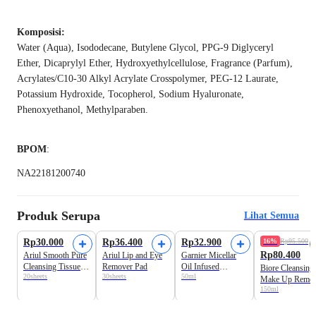
Komposisi:
Water (Aqua), Isododecane, Butylene Glycol, PPG-9 Diglyceryl
Ether, Dicaprylyl Ether, Hydroxyethylcellulose, Fragrance (Parfum),
Acrylates/C10-30 Alkyl Acrylate Crosspolymer, PEG-12 Laurate,
Potassium Hydroxide, Tocopherol, Sodium Hyaluronate,
Phenoxyethanol, Methylparaben.
BPOM
:
NA22181200740
Produk Serupa
Lihat Semua
Rp30.000
Rp36.400
Rp32.900
16%
Rp95.500
Rp80.400
Ariul Smooth Pure
Ariul Lip and Eye
Garnier Micellar
Cleansing Tissue
Remover Pad
Oil Infused
Biore Cleansing
20sheets
30sheets
50ml
Make Up Remover
Cleansing Water
Make Up Remov
Make Up Remover
150ml