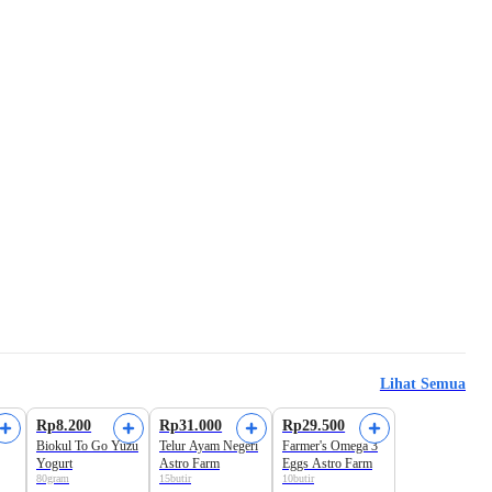
Lihat Semua
Harga Terbaik
Rp8.200
Rp31.000
Rp29.500
Biokul To Go Yuzu
Telur Ayam Negeri
Farmer's Omega 3
Yogurt
Astro Farm
Eggs Astro Farm
80gram
15butir
10butir