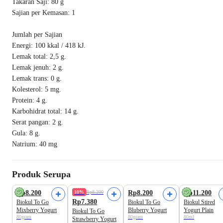
Takaran Saji: 80 g
Sajian per Kemasan: 1
Jumlah per Sajian
Energi: 100 kkal / 418 kJ.
Lemak total: 2,5 g.
Lemak jenuh: 2 g.
Lemak trans: 0 g.
Kolesterol: 5 mg.
Protein: 4 g.
Karbohidrat total: 14 g.
Serat pangan: 2 g.
Gula: 8 g.
Natrium: 40 mg
Produk Serupa
Rp8.200
10%
Rp8.200
Rp8.200
Rp11.200
Rp7.380
Biokul To Go
Biokul To Go
Biokul Stired
Mixberry Yogurt
Bluberry Yogurt
Yogurt Plain
Biokul To Go
80gram
80gram
80ml
Strawberry Yogurt