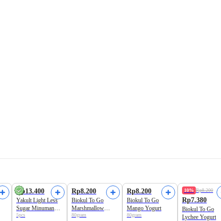
Rp13.400
Rp8.200
Rp8.200
10%
Rp8.200
Rp7.380
Yakult Light Less
Biokul To Go
Biokul To Go
Sugar Minuman
Marshmallow
Mango Yogurt
Biokul To Go
5pcs
80gram
80gram
Probiotik
Yogurt
Lychee Yogurt