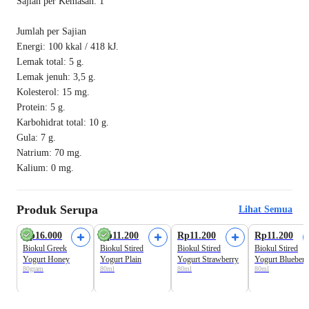
Sajian per Kemasan: 1
Jumlah per Sajian
Energi: 100 kkal / 418 kJ.
Lemak total: 5 g.
Lemak jenuh: 3,5 g.
Kolesterol: 15 mg.
Protein: 5 g.
Karbohidrat total: 10 g.
Gula: 7 g.
Natrium: 70 mg.
Kalium: 0 mg.
Produk Serupa
Lihat Semua
Rp16.000
Rp11.200
Rp11.200
Rp11.200
Biokul Greek
Biokul Stired
Biokul Stired
Biokul Stired
Yogurt Honey
Yogurt Plain
Yogurt Strawberry
Yogurt Blueberr
80gram
80ml
80ml
80ml