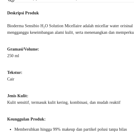
Deskripsi Produk
Bioderma Sensibio H₂O Solution Micellaire adalah micellar water orisinal
mengganggu keseimbangan alami kulit, serta menenangkan dan memperkuat t
Gramasi/Volume:
250 ml
Tekstur:
Cair
Jenis Kulit:
Kulit sensitif, termasuk kulit kering, kombinasi, dan mudah reaktif
Keunggulan Produk:
Membersihkan hingga 99% makeup dan partikel polusi tanpa bilas