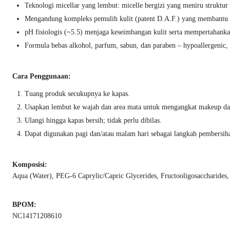
Teknologi micellar yang lembut: micelle bergizi yang meniru struktur 
Mengandung kompleks pemulih kulit (patent D.A.F.) yang membantu me
pH fisiologis (~5.5) menjaga keseimbangan kulit serta mempertahan
Formula bebas alkohol, parfum, sabun, dan paraben – hypoallergenic,
Cara Penggunaan:
Tuang produk secukupnya ke kapas.
Usapkan lembut ke wajah dan area mata untuk mengangkat makeup da
Ulangi hingga kapas bersih; tidak perlu dibilas.
Dapat digunakan pagi dan/atau malam hari sebagai langkah pembersih
Komposisi:
Aqua (Water), PEG-6 Caprylic/Capric Glycerides, Fructooligosaccharide
BPOM:
NC14171208610