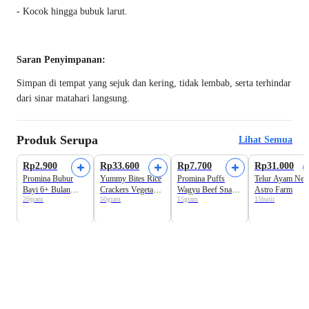
- Kocok hingga bubuk larut.
Saran Penyimpanan:
Simpan di tempat yang sejuk dan kering, tidak lembab, serta terhindar
dari sinar matahari langsung.
Produk Serupa
Lihat Semua
Beli 3 Disc.9%
Rp2.900
Rp33.600
Rp7.700
Rp31.000
Promina Bubur
Yummy Bites Rice
Promina Puffs
Telur Ayam Neg
Bayi 6+ Bulan
Crackers Vegetable
Wagyu Beef Snack
Astro Farm
20gram
50gram
15gram
15butir
Pisang Susu Sachet
Snack Bayi 6+
Bayi 8+ Bulan
Months