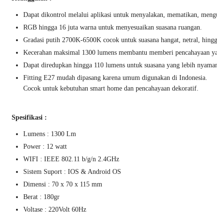
Dapat dikontrol melalui aplikasi untuk menyalakan, mematikan, meng
RGB hingga 16 juta warna untuk menyesuaikan suasana ruangan.
Gradasi putih 2700K-6500K cocok untuk suasana hangat, netral, hingg
Kecerahan maksimal 1300 lumens membantu memberi pencahayaan yang
Dapat diredupkan hingga 110 lumens untuk suasana yang lebih nyaman 
Fitting E27 mudah dipasang karena umum digunakan di Indonesia.
Cocok untuk kebutuhan smart home dan pencahayaan dekoratif.
Spesifikasi :
Lumens : 1300 Lm
Power : 12 watt
WIFI : IEEE 802.11 b/g/n 2.4GHz
Sistem Suport : IOS & Android OS
Dimensi : 70 x 70 x 115 mm
Berat : 180gr
Voltase : 220Volt 60Hz