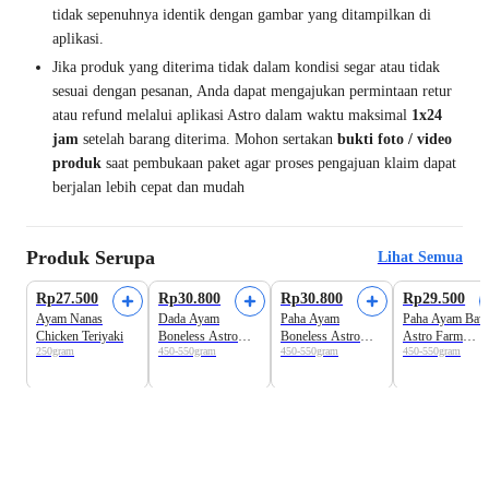
tidak sepenuhnya identik dengan gambar yang ditampilkan di
aplikasi.
Jika produk yang diterima tidak dalam kondisi segar atau tidak
sesuai dengan pesanan, Anda dapat mengajukan permintaan retur
atau refund melalui aplikasi Astro dalam waktu maksimal
1x24
jam
setelah barang diterima. Mohon sertakan
bukti foto / video
produk
saat pembukaan paket agar proses pengajuan klaim dapat
berjalan lebih cepat dan mudah
Produk Serupa
Lihat Semua
Harga Terbaik
Harga Terbaik
Beli 2 Disc.3%
Rp27.500
Rp30.800
Rp30.800
Rp29.500
Ayam Nanas
Dada Ayam
Paha Ayam
Paha Ayam Baw
Chicken Teriyaki
Boneless Astro
Boneless Astro
Astro Farm
250gram
450-550gram
450-550gram
450-550gram
Farm
Farm
Regular