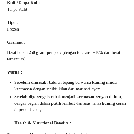
Kulit/Tanpa Kulit :
Tanpa Kulit
Tipe :
Frozen
Gramasi :
Berat bersih
250 gram
per pack (dengan toleransi ±10% dari berat
tercantum)
Warna :
Sebelum dimasak:
baluran tepung berwarna
kuning muda
keemasan
dengan sedikit kilau dari marinasi ayam.
Setelah digoreng:
berubah menjadi
keemasan renyah di luar
,
dengan bagian dalam
putih lembut
dan saus nanas
kuning cerah
di permukaannya.
Health & Nutritional Benefits :