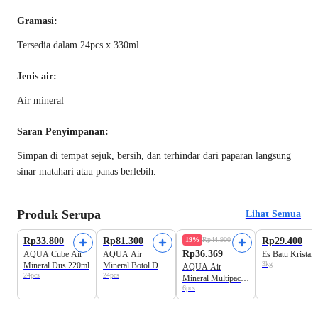
Gramasi:
Tersedia dalam 24pcs x 330ml
Jenis air:
Air mineral
Saran Penyimpanan:
Simpan di tempat sejuk, bersih, dan terhindar dari paparan langsung
sinar matahari atau panas berlebih.
Produk Serupa
Lihat Semua
Rp33.800
Rp81.300
19%
Rp44.900
Rp29.400
Rp36.369
AQUA Cube Air
AQUA Air
Es Batu Kristal
3kg
Mineral Dus 220ml
Mineral Botol Dus
AQUA Air
24pcs
24pcs
600ml
Mineral Multipack
6pcs
1500ml