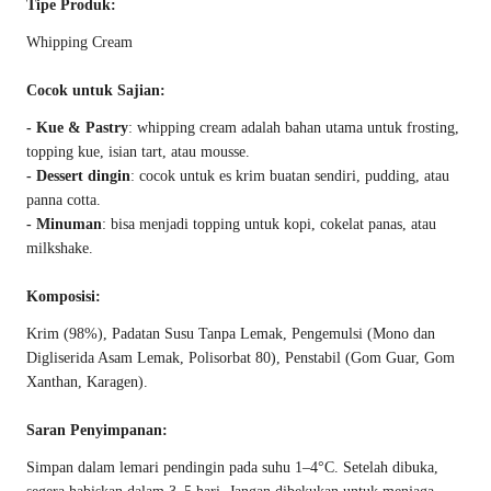
Tipe Produk:
Whipping Cream
Cocok untuk Sajian:
- Kue & Pastry
: whipping cream adalah bahan utama untuk frosting,
topping kue, isian tart, atau mousse.
- Dessert dingin
: cocok untuk es krim buatan sendiri, pudding, atau
panna cotta.
- Minuman
: bisa menjadi topping untuk kopi, cokelat panas, atau
milkshake.
Komposisi:
Krim (98%), Padatan Susu Tanpa Lemak, Pengemulsi (Mono dan
Digliserida Asam Lemak, Polisorbat 80), Penstabil (Gom Guar, Gom
Xanthan, Karagen).
Saran Penyimpanan:
Simpan dalam lemari pendingin pada suhu 1–4°C. Setelah dibuka,