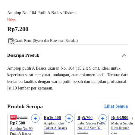
Amplop No. 104 Putih A Basics 10sheets
Habis
Rp7.200
Gratis Retur (Syarat dan Ketentuan Berlaku)
Deskripsi Produk
Amplop putih A Basics ukuran No. 104 (15,2 x 9 cm), ideal untuk
keperluan surat menyurat, undangan, atau dokumen kecil. Terbuat dari
kertas berkualitas dengan warna putih bersih dan tampilan profesional.
Isi 10 lembar per kemasan.
Produk Serupa
Lihat Semua
6%
Rp7.900
Rp16.400
Rp5.700
Rp63.900
Rp7.500
Amplop Folio
Label Sticker Polos
Materai Sepuluh
Coklat A Basics
No. 103 Size 32 x
Ribu Rupiah
Amplop No. 90
10sheets
10sheets
5pcs
64mm Putih A
Putih A Basics