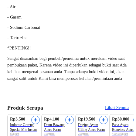
- Air
- Garam
- Sodium Carbonat
- Tartrazine
*PENTING!!
Sangat disarankan bagi pembeli/penerima untuk merekam video saat
pembukaan paket, Karena video ini diperlukan sebagai bukti saat Ada
keluhan mengenai pesanan anda. Tanpa adanya bukti video ini, akan
sangat sulit untuk Kami bisa memperoses keluhan/permintaan anda
Produk Serupa
Lihat Semua
Harga Terbaik
Harga Terbaik
Rp3.500
Rp4.100
Rp19.500
Rp30.800
Indomie Goreng
Daun Bawang
Daging Ayam
Paha Ayam
Special Mie Instan
Astro Farm
Giling Astro Farm
Boneless Astro
85gram
150gram
250gram
450-550gram
Farm