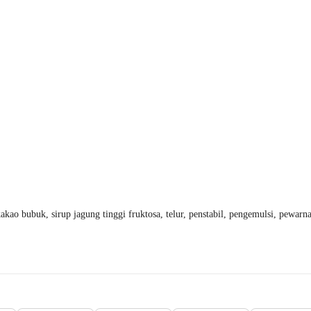
kakao bubuk, sirup jagung tinggi fruktosa, telur, penstabil, pengemulsi, pewar
Beli 2 Disc.13%