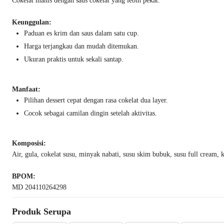
Cokelat manis dengan saus cokelat yang lebih pekat.
Keunggulan:
Paduan es krim dan saus dalam satu cup.
Harga terjangkau dan mudah ditemukan.
Ukuran praktis untuk sekali santap.
Manfaat:
Pilihan dessert cepat dengan rasa cokelat dua layer.
Cocok sebagai camilan dingin setelah aktivitas.
Komposisi:
Air, gula, cokelat susu, minyak nabati, susu skim bubuk, susu full cream, 
BPOM:
MD 204110264298
Produk Serupa