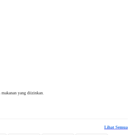
na makanan yang diizinkan.
Lihat Semua
Beli 3 Disc.19%