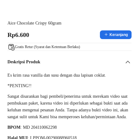
Aice Chocolate Crispy 60gram
Rp6.600
Keranjang
Gratis Retur (Syarat dan Ketentuan Berlaku)
Deskripsi Produk
Es krim rasa vanilla dan susu dengan dua lapisan coklat.
*PENTING!!
Sangat disarankan bagi pembeli/penerima untuk merekam video saat
pembukaan paket, karena video ini diperlukan sebagai bukti saat ada
keluhan mengenai pesanan Anda. Tanpa adanya bukti video ini, akan
sangat sulit untuk Kami bisa memperoses keluhan/permintaan Anda.
BPOM
: MD 204110062298
Halal MUI
: LPPOM-00290088960518