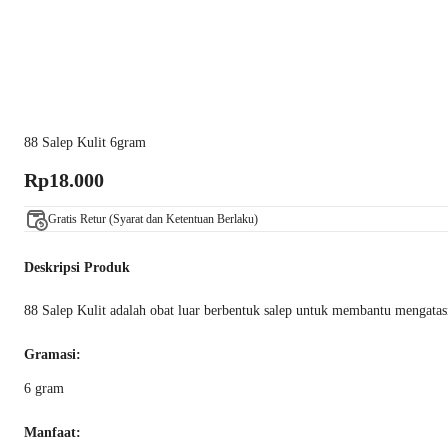
88 Salep Kulit 6gram
Rp18.000
Gratis Retur (Syarat dan Ketentuan Berlaku)
Deskripsi Produk
88 Salep Kulit adalah obat luar berbentuk salep untuk membantu mengatasi ma
Gramasi:
6 gram
Manfaat: