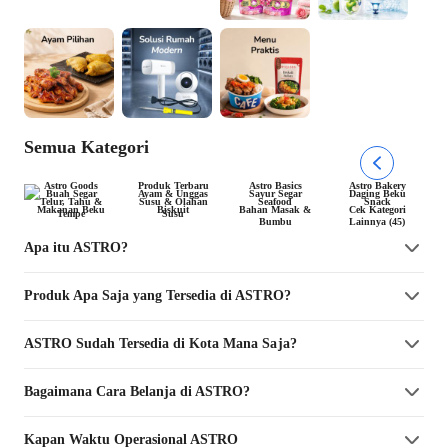
Semua Kategori
Astro Goods
Produk Terbaru
Astro Basics
Astro Bakery
Buah Segar
Ayam & Unggas
Sayur Segar
Daging Beku
Telur, Tahu &
Susu & Olahan
Seafood
Snack
Makanan Beku
Biskuit
Bahan Masak &
Cek Kategori
Tempe
Susu
Bumbu
Lainnya (45)
Apa itu ASTRO?
Produk Apa Saja yang Tersedia di ASTRO?
ASTRO Sudah Tersedia di Kota Mana Saja?
Bagaimana Cara Belanja di ASTRO?
Kapan Waktu Operasional ASTRO