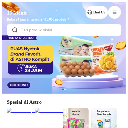
Tiba dalam
15 Menit
Chat CS
Buka 24 jam & tersedia >15.000 produk
Spesial di Astro