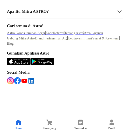
Apa Itu Mitra ASTRO?
Cari semua di Astro!
Astro Goods
Jaminan Segar
Karir
Referral
Tentang Astro
Area Layanan
Gabung Mitra Astro
Brand Partnership
FAQ
Kebijakan Privasi
Syarat & Ketentuan
Blog
Gunakan Aplikasi Astro
Social Media
Home
Keranjang
Transaksi
Profil