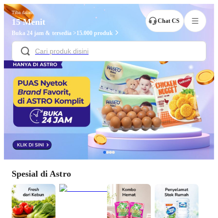
Tiba dalam
15 Menit
Chat CS
Buka 24 jam & tersedia >15.000 produk
Spesial di Astro