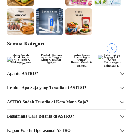
Semua Kategori
Astro Goods
Produk Terbaru
Astro Basics
Astro Bakery
Buah Segar
Ayam & Unggas
Sayur Segar
Daging Beku
Telur, Tahu &
Susu & Olahan
Seafood
Snack
Makanan Beku
Biskuit
Bahan Masak &
Cek Kategori
Tempe
Susu
Bumbu
Lainnya (45)
Apa itu ASTRO?
Produk Apa Saja yang Tersedia di ASTRO?
ASTRO Sudah Tersedia di Kota Mana Saja?
Bagaimana Cara Belanja di ASTRO?
Kapan Waktu Operasional ASTRO