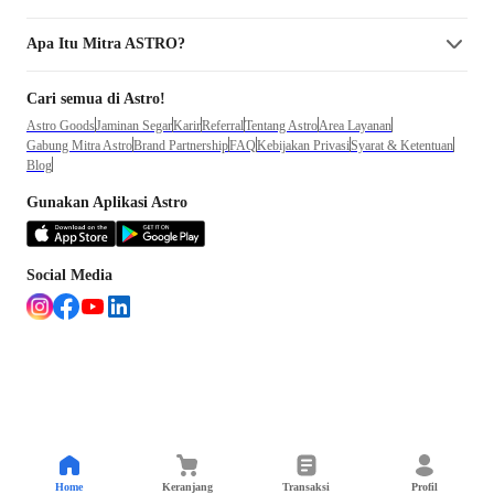
Apa Itu Mitra ASTRO?
Cari semua di Astro!
Astro Goods
Jaminan Segar
Karir
Referral
Tentang Astro
Area Layanan
Gabung Mitra Astro
Brand Partnership
FAQ
Kebijakan Privasi
Syarat & Ketentuan
Blog
Gunakan Aplikasi Astro
Social Media
Home
Keranjang
Transaksi
Profil